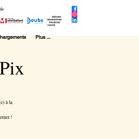
chargements
Plus ...
 Pix
e) à la
ernet !