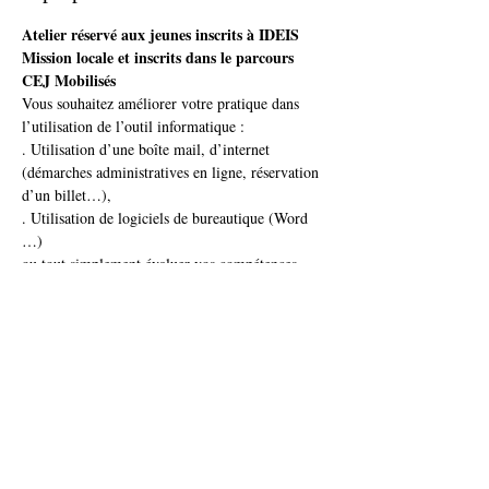
Atelier réservé aux jeunes inscrits à IDEIS 
Mission locale et inscrits dans le parcours 
CEJ Mobilisés
Vous souhaitez améliorer votre pratique dans 
l’utilisation de l’outil informatique : 
. Utilisation d’une boîte mail, d’internet 
(démarches administratives en ligne, réservation 
d’un billet…),
. Utilisation de logiciels de bureautique (Word 
…) 
ou tout simplement évaluer vos compétences 
actuelles en informatique ? 
 Participez à cet atelier proposé par notre 
conseillère numérique !
Afficher plus
Partager cet événement