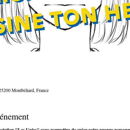
 25200 Montbéliard, France
vénement
sociation "Les Unies" vous permettra de créer votre propre person